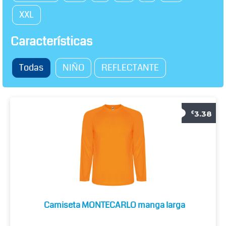
XXL
Características
Todas
NIÑO
REFLECTANTE
3.38
€
Camiseta MONTECARLO manga larga