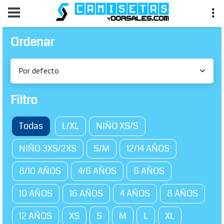
Ordenar
Por defecto
Filtro
Todas
L/XL
NIÑO XS/S
NIÑO 3XS/2XS
S/M
12/14 AÑOS
8/10 AÑOS
4/6 AÑOS
6 AÑOS
10 AÑOS
16 AÑOS
4 AÑOS
8 AÑOS
12 AÑOS
XS
S
M
L
XL