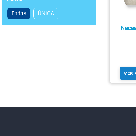
Todas
ÚNICA
Neces
VER