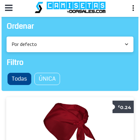
Ordenar
Por defecto
Filtro
Todas
ÚNICA
0.24
€