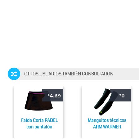
OTROS USUARIOS TAMBIÉN CONSULTARON
4.69
0
€
€
Falda Corta PADEL
Manguitos técnicos
con pantalón
ARM WARMER