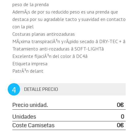
peso de la prenda
AdemÃ¡s de por su reducido peso es una prenda que
destaca por su agradable tacto y suavidad en contacto
con la piel
Costuras planas antirozaduras
MÃ¡xima transpiraciÃ³n y rÃ¡pido secado â DRY-TEC + â
Tratamiento anti-rozaduras â SOFT-LIGHTâ
Excelente fijaciÃ³n del color â DC4â
Etiqueta impresa
PatrÃ³n delant
4
DETALLE PRECIO
Precio unidad.
0€
Unidades
0
Coste Camisetas
0€