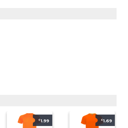
1.99
1.69
€
€