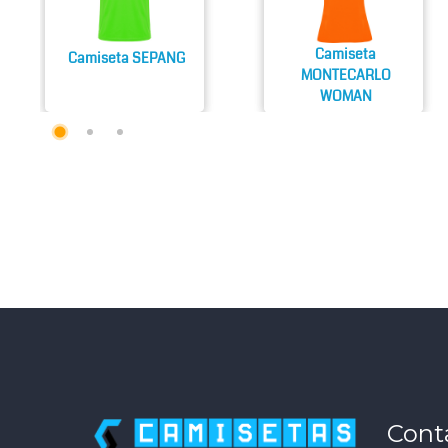
Camiseta
Camiseta SEPANG
MONTECARLO
WOMAN
Cont