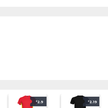
2.9
2.19
€
€