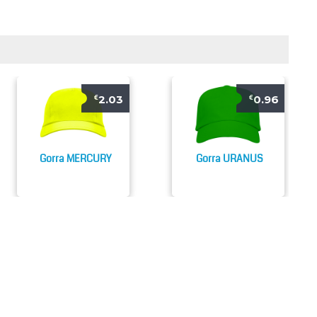
2.03
0.96
€
€
Gorra MERCURY
Gorra URANUS