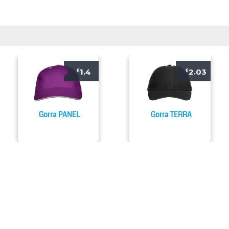
1.4
2.03
€
€
Gorra PANEL
Gorra TERRA