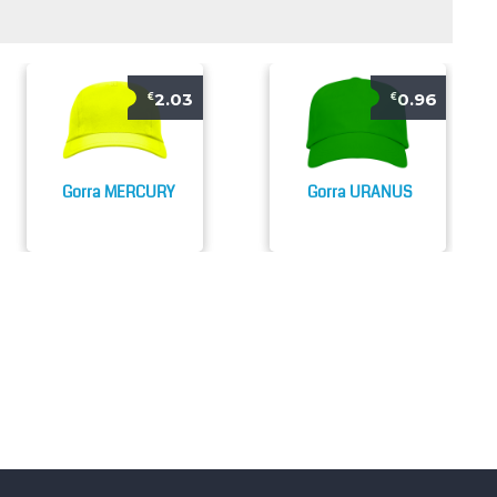
2.03
0.96
€
€
Gorra MERCURY
Gorra URANUS